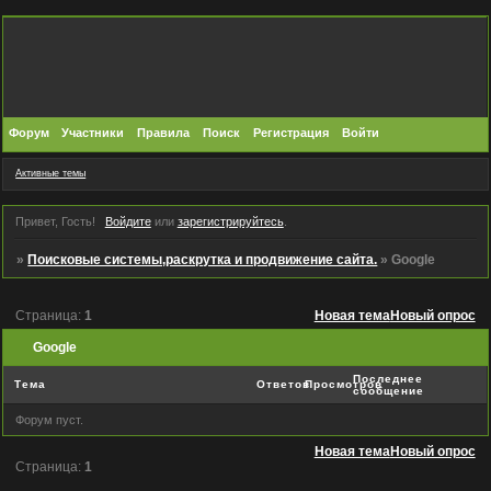
Форум
Участники
Правила
Поиск
Регистрация
Войти
Активные темы
Привет, Гость!
Войдите
или
зарегистрируйтесь
.
»
Поисковые системы,раскрутка и продвижение сайта.
»
Google
Страница:
1
Новая тема
Новый опрос
Google
Последнее
Тема
Ответов
Просмотров
сообщение
Форум пуст.
Новая тема
Новый опрос
Страница:
1