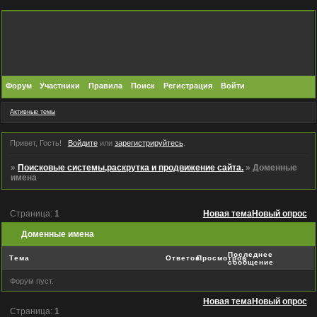
Форум
Участники
Правила
Поиск
Регистрация
Войти
Активные темы
Привет, Гость!
Войдите
или
зарегистрируйтесь
.
»
Поисковые системы,раскрутка и продвижение сайта.
»
Доменные
имена
Страница:
1
Новая тема
Новый опрос
Доменные имена
Последнее
Тема
Ответов
Просмотров
сообщение
Форум пуст.
Новая тема
Новый опрос
Страница:
1